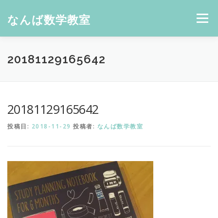
コ
ン
なんば数学教室
メニュー
テ
ン
ツ
へ
20181129165642
ス
キ
ッ
プ
20181129165642
投稿日:
2018-11-29
投稿者:
なんば数学教室