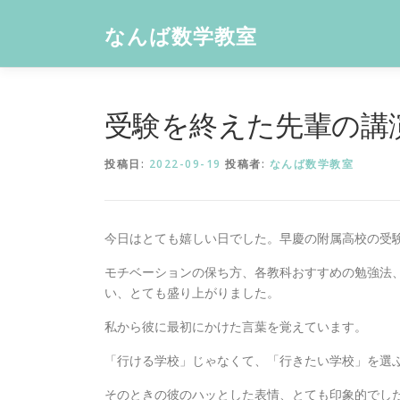
コ
ン
なんば数学教室
テ
ン
ツ
へ
受験を終えた先輩の講
ス
キ
投稿日:
2022-09-19
投稿者:
なんば数学教室
ッ
プ
今日はとても嬉しい日でした。早慶の附属高校の受
モチベーションの保ち方、各教科おすすめの勉強法
い、とても盛り上がりました。
私から彼に最初にかけた言葉を覚えています。
「行ける学校」じゃなくて、「行きたい学校」を選
そのときの彼のハッとした表情、とても印象的でし