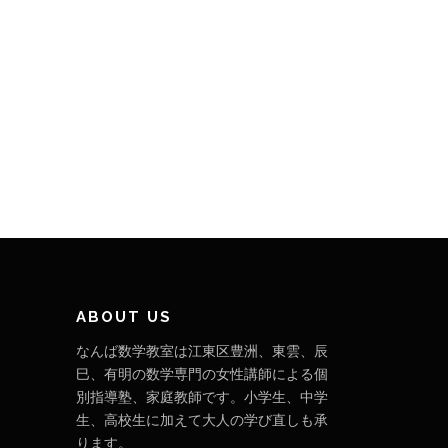
ABOUT US
なんば数学教室は江東区豊洲、東雲、辰
巳、有明の数学専門の女性講師による個
別指導塾、家庭教師です。小学生、中学
生、高校生に加えて大人の学び直しも承
ります。