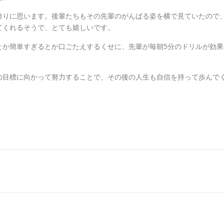
誇りに思います。後輩たちもその先輩のがんばる姿を横で見ていたので
てくれるそうで、とても嬉しいです。
とか簡単すぎるとか口ごたえするくせに、先輩が毎朝5分のドリルが効
の目標に向かって努力することで、その後の人生も自信を持って歩んで