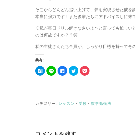
そこからどんどん追い上げて、夢を実現させた彼を
本当に強力です！また後輩たちにアドバイスしに来
※私が毎日ドリル解きなさいよ〜と言っても忙しい
のは何故ですか？？笑
私の生徒さんたち全員が、しっかり目標を持ってそ
共有:
こ
こ
F
ク
ク
の
の
a
リ
リ
エ
エ
c
ッ
ッ
ン
ン
e
ク
ク
ト
ト
b
し
し
リ
リ
o
て
て
ー
ー
o
T
P
を
を
k
w
o
は
L
で
i
c
て
I
共
t
k
カテゴリー:
レッスン
・
受験
・
数学勉強法
な
N
有
t
e
ブ
E
す
e
t
ッ
で
る
r
で
ク
送
に
で
シ
マ
る
は
共
ェ
ー
(
ク
有
ア
ク
新
リ
(
(
に
し
ッ
新
新
コメントを残す
追
い
ク
し
し