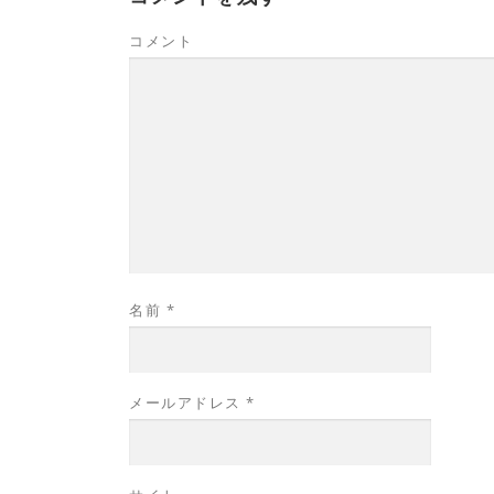
加
ウ
し
い
い
(
ィ
て
ウ
ウ
新
ン
く
ィ
ィ
コメント
し
ド
だ
ン
ン
い
ウ
さ
ド
ド
ウ
で
い
ウ
ウ
ィ
開
(
で
で
ン
き
新
開
開
ド
ま
し
き
き
ウ
す
い
ま
ま
で
)
ウ
す
す
開
ィ
)
)
き
ン
ま
ド
す
ウ
)
で
開
き
ま
す
)
名前
*
メールアドレス
*