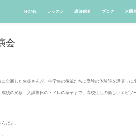
HOME
レッスン
講師紹介
ブログ
お問
演会
験に全勝した生徒さんが、中学生の後輩たちに受験の体験談を講演しに
、成績の変移、入試当日のトイレの様子まで。高校生活の楽しいエピソ
ぶんだよ。
た。