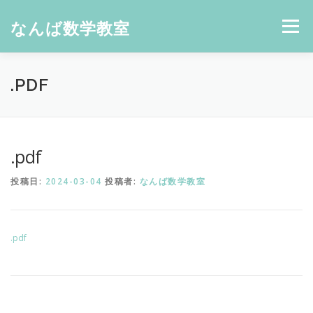
コ
ン
なんば数学教室
メニュー
テ
ン
ツ
へ
.PDF
ス
キ
ッ
プ
.pdf
投稿日:
2024-03-04
投稿者:
なんば数学教室
.pdf