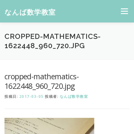
コ
ン
なんば数学教室
メニュー
テ
ン
ツ
へ
CROPPED-MATHEMATICS-
ス
1622448_960_720.JPG
キ
ッ
プ
cropped-mathematics-
1622448_960_720.jpg
投稿日:
2017-03-05
投稿者:
なんば数学教室