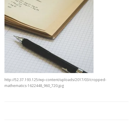
http://52.37.193.125/wp-content/uploads/2017/03/cropped-
mathematics-1622448_960_720.jpg